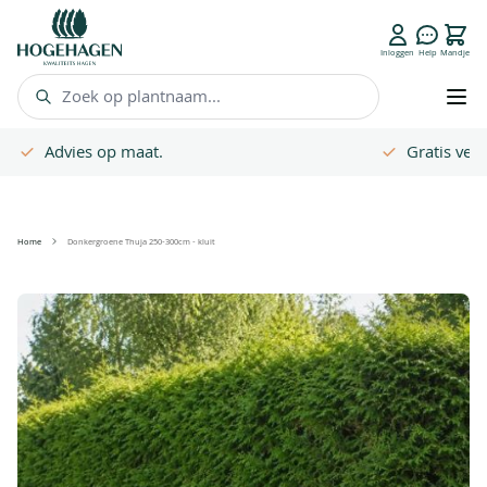
FAQ
Inloggen
Help
Mandje
Zoek op plantnaam...
Advies op maat.
Gratis ver
Ga naar de inhoud
Home
Donkergroene Thuja 250-300cm - kluit